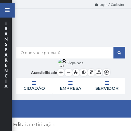
Login / Cadastro
T
R
A
N
S
P
O que voce procura?
A
R
Siga-nos
Ê
N
Acessibilidade
C
I
A
CIDADÃO
EMPRESA
SERVIDOR
Editais de Licitação