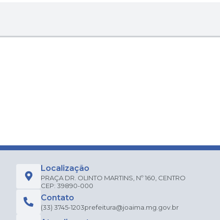
Localização
PRAÇA DR. OLINTO MARTINS, Nº 160, CENTRO
CEP: 39890-000
Contato
(33) 3745-1203
prefeitura@joaima.mg.gov.br