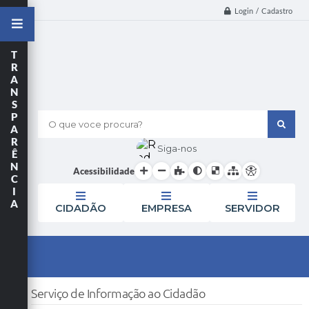
Login / Cadastro
T
R
A
N
S
P
O que voce procura?
A
R
Siga-nos
Ê
N
Acessibilidade
C
I
A
CIDADÃO
EMPRESA
SERVIDOR
Serviço de Informação ao Cidadão