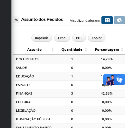
apresentar, no prazo de dez dias, contado da ciência da decisão,
recurso à Comissão Mista de Reavaliação de Informações,
observados os procedimentos previstos no Capítulo VI.
Assunto dos Pedidos
Visualizar dados em:
Imprimir
Excel
PDF
Copiar
Assunto
Quantidade
Porcentagem
DOCUMENTOS
1
14,29%
SAÚDE
0
0,00%
EDUCAÇÃO
1
14,29%
ESPORTE
0
0,00%
FINANÇAS
3
42,86%
CULTURA
0
0,00%
LEGISLAÇÃO
0
0,00%
ILUMINAÇÂO PÚBLICA
0
0,00%
SANEAMENTO BÁSICO
0
0,00%