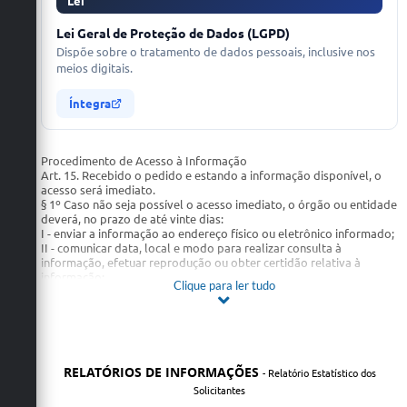
Lei
Lei Geral de Proteção de Dados (LGPD)
Dispõe sobre o tratamento de dados pessoais, inclusive nos
meios digitais.
Íntegra
Procedimento de Acesso à Informação
Art. 15. Recebido o pedido e estando a informação disponível, o
acesso será imediato.
§ 1º Caso não seja possível o acesso imediato, o órgão ou entidade
deverá, no prazo de até vinte dias:
I - enviar a informação ao endereço físico ou eletrônico informado;
II - comunicar data, local e modo para realizar consulta à
informação, efetuar reprodução ou obter certidão relativa à
informação;
Clique para ler tudo
III - comunicar que não possui a informação ou que não tem
conhecimento de sua existência;
IV - indicar, caso tenha conhecimento, o órgão ou entidade
responsável pela informação ou que a detenha; ou
V - indicar as razões da negativa, total ou parcial, do acesso.
§ 2º Nas hipóteses em que o pedido de acesso demandar manuseio
RELATÓRIOS DE INFORMAÇÕES
- Relatório Estatístico dos
de grande volume de documentos, ou a movimentação do
Solicitantes
documento puder comprometer sua regular tramitação, será