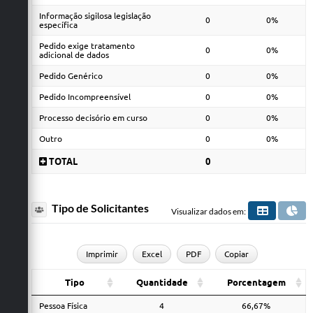
Informação sigilosa legislação
0
0%
específica
Pedido exige tratamento
0
0%
adicional de dados
Pedido Genérico
0
0%
Pedido Incompreensível
0
0%
Processo decisório em curso
0
0%
Outro
0
0%
TOTAL
0
Tipo de Solicitantes
Visualizar dados em:
Imprimir
Excel
PDF
Copiar
Tipo
Quantidade
Porcentagem
Pessoa Física
4
66,67%