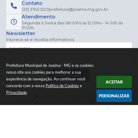
Contato
(33) 3745-1203
prefeitura@joaima.mg.gov.br
Atendimento
Segunda à Sexta das 08:00hs às 12:00hs - 14:00h às
17:00h
Newsletter
Inscreva-se e receba informativos
Prefeitura Municipal de Joaíma - MG e os cookies:
nosso site usa cookies para melhorar a sua
CADASTRAR
experiência de navegação. Ao continuar você
ACEITAR
concorda com a nossa
Política de Cookies
e
Privacidade
.
PERSONALIZAR
Versão do Sistema:
3.5.3 - 19/06/2026
Portal atualizado em:
31/07/2026 12:01
Dados Abertos
© Copyright Instar - 2006-2026. Todos os direitos
reservados -
Instar Tecnologia