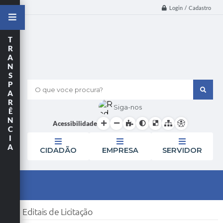
Login / Cadastro
T
R
A
N
S
P
O que voce procura?
A
R
Siga-nos
Ê
N
Acessibilidade
C
I
A
CIDADÃO
EMPRESA
SERVIDOR
Editais de Licitação