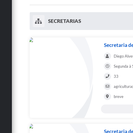
SECRETARIAS
Secretaria d
Diego Alve
Segunda à S
33
agricultur
breve
Secretaria d