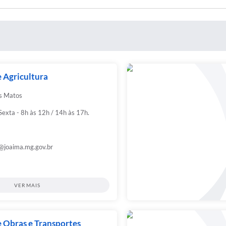
e Agricultura
s Matos
exta - 8h às 12h / 14h às 17h.
a@joaima.mg.gov.br
VER MAIS
e Obras e Transportes