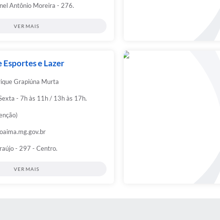
nel Antônio Moreira - 276.
VER MAIS
e Esportes e Lazer
ique Grapiúna Murta
exta - 7h às 11h / 13h às 17h.
enção)
oaima.mg.gov.br
raújo - 297 - Centro.
VER MAIS
S MÍDIAS