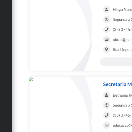
Hiago Nune
Segunda à S
(33) 3745
obras@joai
Rua Deputa
Secretaria M
Bethânia R
Segunda à S
(33) 3745
educacao@j