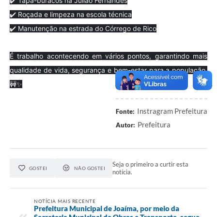
✔️ Tapa-buracos na Julião Fernandes
✔️ Roçada e limpeza na escola técnica
✔️ Manutenção na estrada do Córrego de Rico
É trabalho acontecendo em vários pontos, garantindo mais
qualidade de vida, segurança e bem-estar para a população.
🚧✨
Instragram Prefeitura
Fonte:
Prefeitura
Autor:
Seja o primeiro a curtir esta
GOSTEI
NÃO GOSTEI
notícia.
NOTÍCIA MAIS RECENTE
Prefeitura Municipal de Joaíma, por meio da
Secretaria Municipal de Obras e Transporte, segue