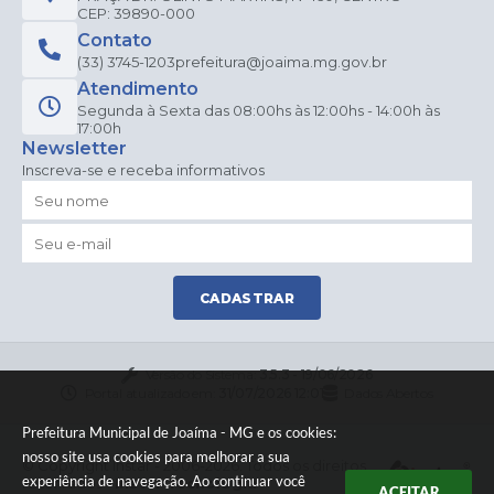
CEP: 39890-000
Contato
(33) 3745-1203
prefeitura@joaima.mg.gov.br
Atendimento
Segunda à Sexta das 08:00hs às 12:00hs - 14:00h às
17:00h
Newsletter
Inscreva-se e receba informativos
CADASTRAR
Versão do Sistema:
3.5.3 - 19/06/2026
Portal atualizado em:
31/07/2026 12:01
Dados Abertos
Prefeitura Municipal de Joaíma - MG e os cookies:
nosso site usa cookies para melhorar a sua
© Copyright Instar - 2006-2026. Todos os direitos
experiência de navegação. Ao continuar você
reservados -
Instar Tecnologia
ACEITAR