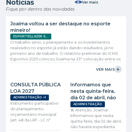
Notícias
Ver mais
Fique por dentro das novidades
Joaíma voltou a ser destaque no esporte
mineiro!
ESPORTES,LAZER E...
O trabalho sério, o planejamento e os investimentos
realizados no esporte já estão dando resultados, já no
primeiro ano de trabalho. O relatório preliminar do ICMS
Esportivo 2025 colocou Joaíma na 33ª colocação entre os
729 municípios de Minas Gerais cadastrado no ICMS
VER MAIS
esportivo, garantindo ao município o 2º lugar no Vale do
Jequitinhonha, atrás apenas de Almenara. Um resultado
que representa um salto histórico de 385 posições em
CONSULTA PÚBLICA
Informamos que
relação ao ano anterior. Esse...
LOA 2027
nesta quinta-feira,
dia 02 de abril, não
ADMINISTRAÇÃO +1
Instrumento participativo
haverá expediente.
ADMINISTRAÇÃO
do planejamento
🚨 Atenção, Joaíma!
orçamentário municipal
Informamos que nesta
(art. 48 da LRF - LC nº
quinta-feira, dia 02 de abril,
101/2000). As respostas
não haverá expediente
subsidiarão tecnicamente