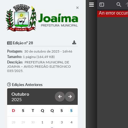
T
F
o
i
An error occur
g
n
g
d
l
e
S
i
d
Edição nº 28
e
b
Postagem:
30 de outubro de 2025 - 16h46
a
r
Tamanho:
1 página (164,49 KB)
Descrição:
PREFEITURA MUNICIPAL DE
JOAIMA – AVISO PREGÃO ELETRONICO
035/2025.
Edições Anteriores
Outubro
2025
D
S
T
Q
Q
S
S
28
29
30
1
2
3
4