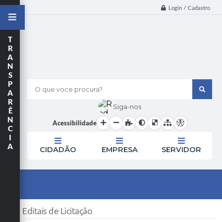
Login / Cadastro
T
R
A
N
S
P
O que voce procura?
A
R
Siga-nos
Ê
N
Acessibilidade
C
I
A
CIDADÃO
EMPRESA
SERVIDOR
Editais de Licitação