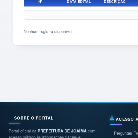
Nº
DATA EDITAL
DESCRIÇÃO
Nenhum registro disponível
SOBRE O PORTAL
ACESSO 
Portal oficial da
PREFEITURA DE JOAÍMA
com
Perguntas Fr
acesso público às informações fiscais e